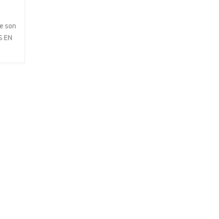
ue son
S EN