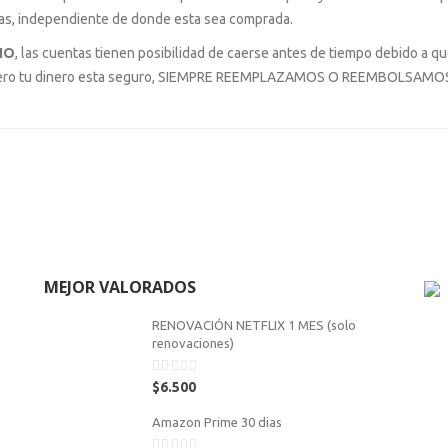
días, independiente de donde esta sea comprada.
NO
, las cuentas tienen posibilidad de caerse antes de tiempo debido a q
, pero tu dinero esta seguro, SIEMPRE REEMPLAZAMOS O REEMBOLSAMO
MEJOR VALORADOS
RENOVACIÓN NETFLIX 1 MES (solo
renovaciones)
0
$
6.500
out
of
Amazon Prime 30 dias
5