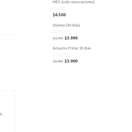
MES (solo renovaciones)
0
$
6.500
out
of
Diisney (30 dias)
5
0
$
3.990
$
4.990
out
of
Amazon Prime 30 dias
5
0
$
3.000
$
6.000
out
of
5
on