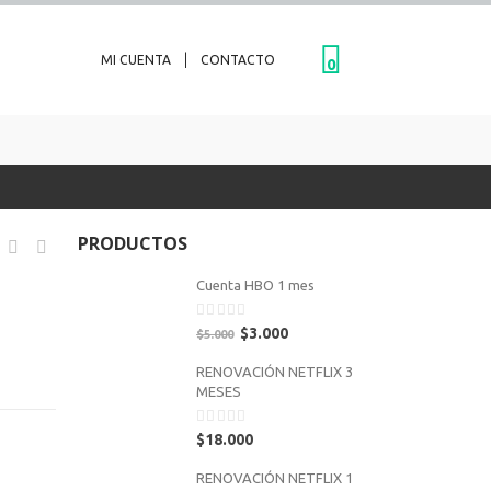
|
MI CUENTA
CONTACTO
0
PRODUCTOS
Cuenta HBO 1 mes
0
$
3.000
$
5.000
out
of
RENOVACIÓN NETFLIX 3
5
MESES
0
$
18.000
out
of
RENOVACIÓN NETFLIX 1
5