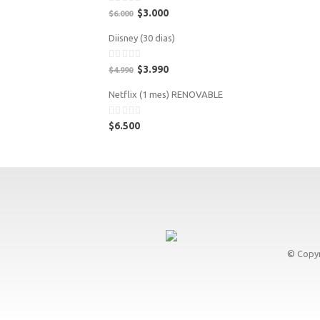
0
$
3.000
$
6.000
out
of
Diisney (30 dias)
5
0
$
3.990
$
4.990
out
of
Netflix (1 mes) RENOVABLE
5
0
$
6.500
out
of
5
© Copyr