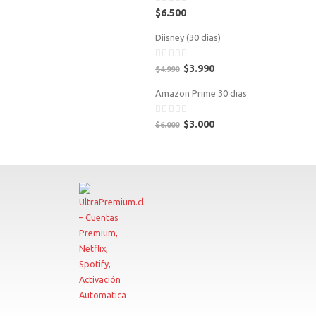
0
$
6.500
out
of
Diisney (30 dias)
5
0
$
3.990
$
4.990
out
of
Amazon Prime 30 dias
5
0
$
3.000
$
6.000
out
of
5