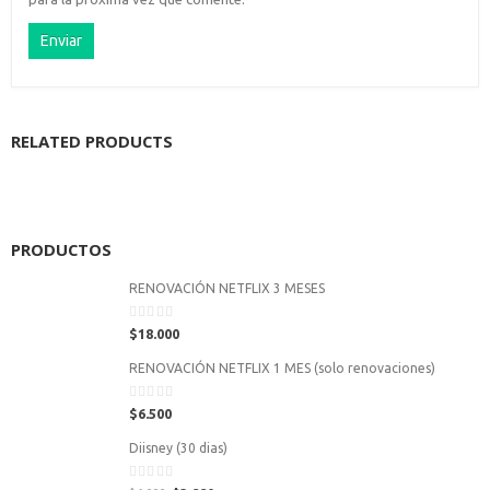
RELATED PRODUCTS
PRODUCTOS
RENOVACIÓN NETFLIX 3 MESES
0
$
18.000
out
of
RENOVACIÓN NETFLIX 1 MES (solo renovaciones)
5
0
$
6.500
out
of
Diisney (30 dias)
5