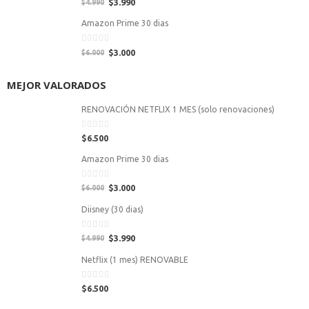
0
$
3.990
$
4.990
out
of
Amazon Prime 30 dias
5
0
$
3.000
$
6.000
out
of
5
MEJOR VALORADOS
RENOVACIÓN NETFLIX 1 MES (solo renovaciones)
0
$
6.500
out
of
Amazon Prime 30 dias
5
0
$
3.000
$
6.000
out
of
Diisney (30 dias)
5
0
$
3.990
$
4.990
out
of
Netflix (1 mes) RENOVABLE
5
0
$
6.500
out
of